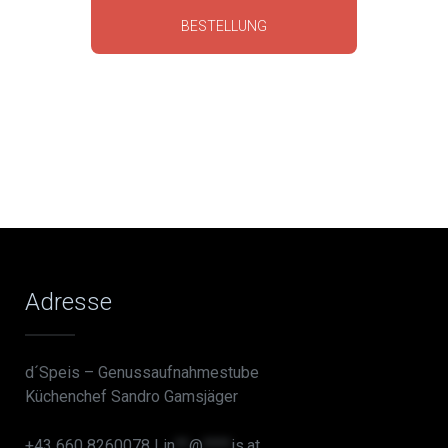
BESTELLUNG
Adresse
d´Speis – Genussaufnahmestube
Küchenchef Sandro Gamsjäger
+43 660 8260078 |
in
**
@
****
is.at