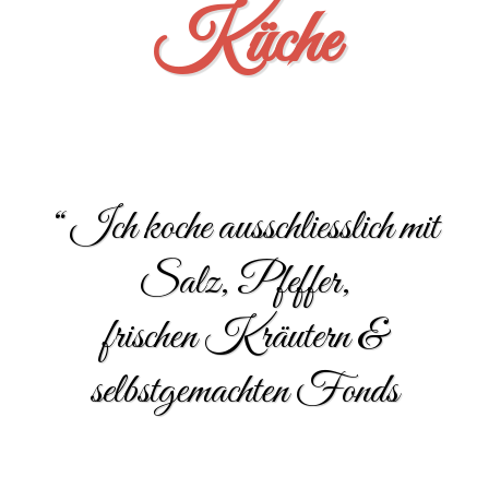
Küche
“ Ich koche ausschliesslich mit
Salz, Pfeffer,
frischen Kräutern &
selbstgemachten Fonds