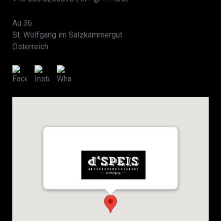
Au 36
St. Wolfgang im Salzkammergut
Österreich